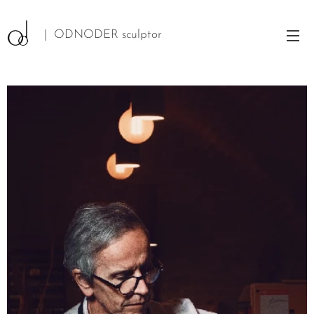
| ODNODER sculptor