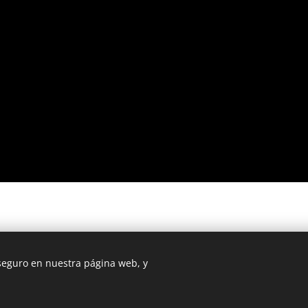
 seguro en nuestra página web, y
ODNODER sculptor
Creado con
Webnode
Cookies