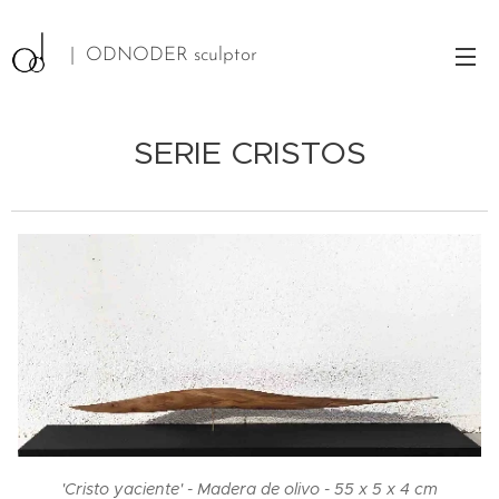
| ODNODER sculptor
SERIE CRISTOS
'Cristo yaciente' - Madera de olivo - 55 x 5 x 4 cm